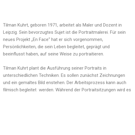
Tilman Kuhrt, geboren 1971, arbeitet als Maler und Dozent in
Leipzig. Sein bevorzugtes Sujet ist die Portraitmalerei. Für sein
neues Projekt „En Face“ hat er sich vorgenommen,
Persönlichkeiten, die sein Leben begleitet, geprägt und
beeinflusst haben, auf seine Weise zu portraitieren.
Tilman Kuhrt plant die Ausführung seiner Portraits in
unterschiedlichen Techniken. Es sollen zunächst Zeichnungen
und ein gemaltes Bild enstehen. Der Arbeitsprozess kann auch
filmisch begleitet werden. Während der Portraitsitzungen wird es
Gespräche geben, aber auch Momente der Stille und der
Konzentration. So soll von Bild zu Bild eine Sammlung entstehen,
die mit der Zeit an Größe und Bedeutung gewinnt: Eine Galerie
der Zeitgeschichte in Portraits. Dem kunstinteressierten
Publikum soll sie in Form von Ausstellungen zugänglich gemacht
werden. Auch wird ein hochwertiger Bildband erscheinen.